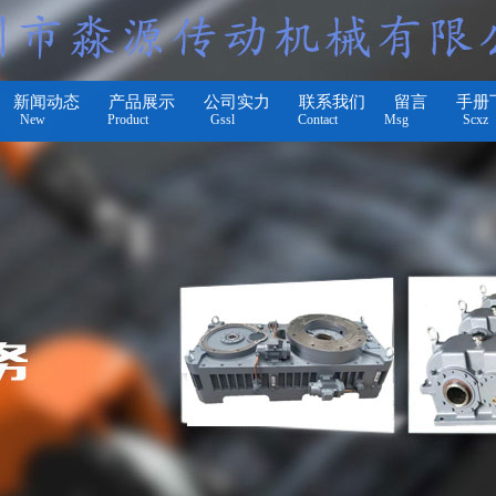
新闻动态
产品展示
公司实力
联系我们
留言
手册
New
Product
Gssl
Contact
Msg
Scxz