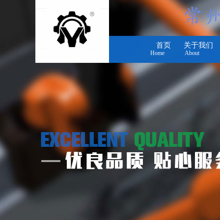
首页
关于我们
Home
About