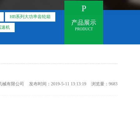
P
HB系列大功率齿轮箱
产品展示
减速机
PRODUCT
限公司 发布时间：2019-5-11 13:13:19 浏览量：9683