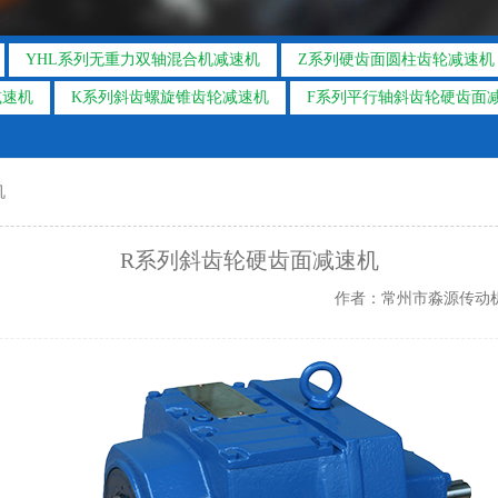
YHL系列无重力双轴混合机减速机
Z系列硬齿面圆柱齿轮减速机
减速机
K系列斜齿螺旋锥齿轮减速机
F系列平行轴斜齿轮硬齿面
机
R系列斜齿轮硬齿面减速机
作者：常州市淼源传动机械有