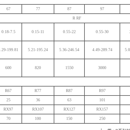
67
77
87
97
R RF
0.18-7.5
0.15-11
0.55-22
0.55-30
4.29-199.81
5.21-195.24
5.36-246.54
4.49-289.74
5.
600
820
1550
3000
R67
R77
R87
R97
25
36
63
101
RX97
RX107
RX127
RX157
70
100
150
250