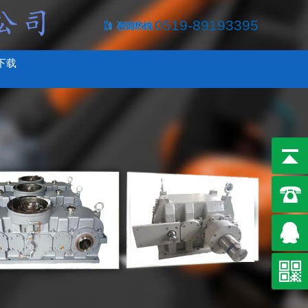
0519-89193395
下载
117897