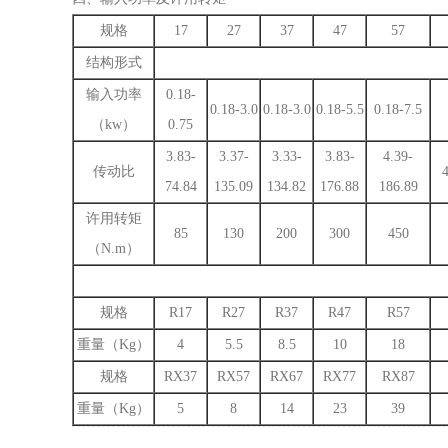
规格
17
27
37
47
57
结构形式
输入功率
0.18-
0.18-3.0
0.18-3.0
0.18-5.5
0.18-7.5
（kw）
0.75
3.83-
3.37-
3.33-
3.83-
4.39-
传动比
74.84
135.09
134.82
176.88
186.89
许用转矩
85
130
200
300
450
（N.m）
规格
R17
R27
R37
R47
R57
重量（Kg）
4
5.5
8.5
10
18
规格
RX37
RX57
RX67
RX77
RX87
重量（Kg）
5
8
14
23
39