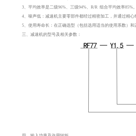
3、平均效率是二级96%、三级94%、R/R 组合平均效率85%
4、噪声低：减速机主要零部件都经过精密加工，并通过精心
5、使用寿命长：在正确选型（包括选用适当的使用系数）和
三、减速机的型号及相关参数：
四、输入功率及许用转矩