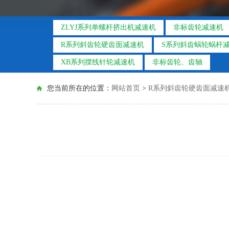
ZLYJ系列单螺杆挤出机减速机
非标齿轮减速机
R系列斜齿轮硬齿面减速机
S系列斜齿蜗轮蜗杆
XB系列摆线针轮减速机
非标齿轮、齿轴
您当前所在的位置：
网站首页
>
R系列斜齿轮硬齿面减速